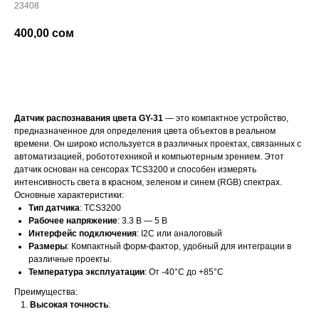
23408
400,00
сом
добавить в корзину
Датчик распознавания цвета GY-31
— это компактное устройство,
предназначенное для определения цвета объектов в реальном
времени. Он широко используется в различных проектах, связанных с
автоматизацией, робототехникой и компьютерным зрением. Этот
датчик основан на сенсорах TCS3200 и способен измерять
интенсивность света в красном, зеленом и синем (RGB) спектрах.
Основные характеристики:
Тип датчика
: TCS3200
Рабочее напряжение
: 3.3 В — 5 В
Интерфейс подключения
: I2C или аналоговый
Размеры
: Компактный форм-фактор, удобный для интеграции в
различные проекты.
Температура эксплуатации
: От -40°C до +85°C
Преимущества:
Высокая точность
: