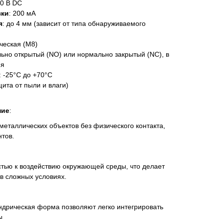
30 В DC
зки
: 200 мА
я
: до 4 мм (зависит от типа обнаруживаемого
ческая (M8)
ьно открытый (NO) или нормально закрытый (NC), в
ия
: -25°C до +70°C
щита от пыли и влаги)
ние
:
еталлических объектов без физического контакта,
нтов.
стью к воздействию окружающей среды, что делает
в сложных условиях.
ндрическая форма позволяют легко интегрировать
ы.