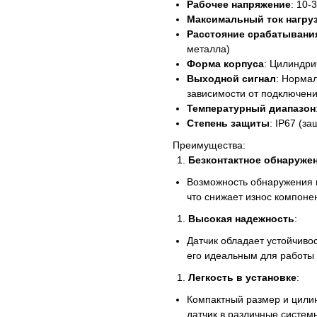
Рабочее напряжение
: 10-
Максимальный ток нагру
Расстояние срабатывани
металла)
Форма корпуса
: Цилиндри
Выходной сигнал
: Нормал
зависимости от подключен
Температурный диапазон
Степень защиты
: IP67 (за
Преимущества:
Безконтактное обнаруже
Возможность обнаружения м
что снижает износ компоне
Высокая надежность
:
Датчик обладает устойчиво
его идеальным для работы 
Легкость в установке
:
Компактный размер и цили
датчик в различные систем