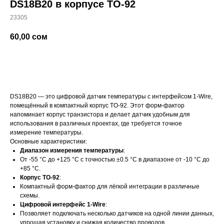
DS18B20 в корпусе TO-92
23305
60,00
сом
добавить в корзину
DS18B20 — это цифровой датчик температуры с интерфейсом 1-Wire,
помещённый в компактный корпус TO-92. Этот форм-фактор
напоминает корпус транзистора и делает датчик удобным для
использования в различных проектах, где требуется точное
измерение температуры.
Основные характеристики:
Диапазон измерения температуры
:
От -55 °C до +125 °C с точностью ±0.5 °C в диапазоне от -10 °C до
+85 °C.
Корпус TO-92
:
Компактный форм-фактор для лёгкой интеграции в различные
схемы.
Цифровой интерфейс 1-Wire
:
Позволяет подключать несколько датчиков на одной линии данных,
упрощая установку и снижая количество проводов.