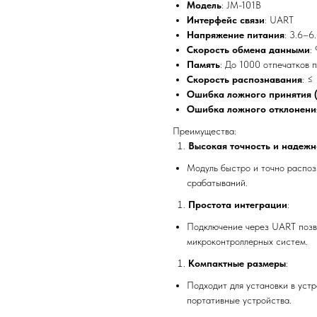
Модель
: JM-101B
Интерфейс связи
: UART
Напряжение питания
: 3.6–6
Скорость обмена данными
:
Память
: До 1000 отпечатков 
Скорость распознавания
: ≤
Ошибка ложного принятия 
Ошибка ложного отклонени
Преимущества:
Высокая точность и надежн
Модуль быстро и точно распоз
срабатываний.
Простота интеграции
:
Подключение через UART позво
микроконтроллерных систем.
Компактные размеры
:
Подходит для установки в уст
портативные устройства.