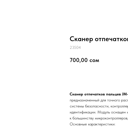
Сканер отпечатков
23504
700,00
сом
добавить в корзину
Сканер отпечатков пальцев JM
предназначенный для точного расп
системы безопасности, контролле
идентификации. Модуль оснащен 
к большинству микроконтроллеров, 
Основные характеристики: