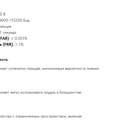
.0 В
 9600–115200 бод
пальцев
 1 секунда
(FAR)
: ≤ 0.001%
я (FRR)
: ≤ 1%
ость
:
нает отпечатки пальцев, минимизируя вероятность ложных
ляет легко использовать модуль в большинстве
ройства с ограниченным пространством, включая