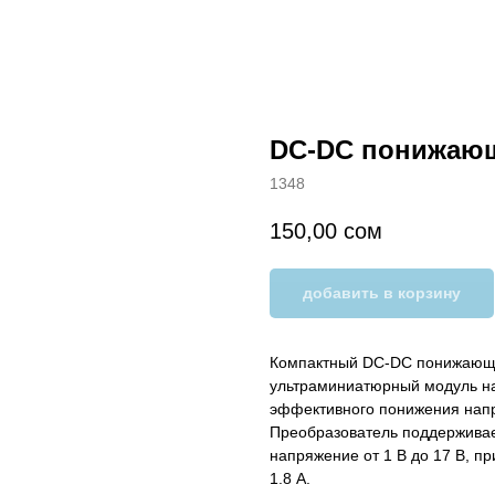
DC-DC понижающ
1348
150,00
сом
добавить в корзину
Компактный DC-DC понижающ
ультраминиатюрный модуль н
эффективного понижения напр
Преобразователь поддерживае
напряжение от 1 В до 17 В, п
1.8 А.