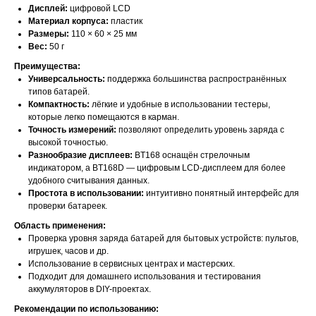
Дисплей:
цифровой LCD
Материал корпуса:
пластик
Размеры:
110 × 60 × 25 мм
Вес:
50 г
Преимущества:
Универсальность:
поддержка большинства распространённых
типов батарей.
Компактность:
лёгкие и удобные в использовании тестеры,
которые легко помещаются в карман.
Точность измерений:
позволяют определить уровень заряда с
высокой точностью.
Разнообразие дисплеев:
BT168 оснащён стрелочным
индикатором, а BT168D — цифровым LCD-дисплеем для более
удобного считывания данных.
Простота в использовании:
интуитивно понятный интерфейс для
проверки батареек.
Область применения:
Проверка уровня заряда батарей для бытовых устройств: пультов,
игрушек, часов и др.
Использование в сервисных центрах и мастерских.
Подходит для домашнего использования и тестирования
аккумуляторов в DIY-проектах.
Рекомендации по использованию: