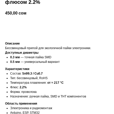
флюсом 2.2%
450,00
сом
добавить в корзину
Описание
Бессвинцовый припой для экологичной пайки электроники.
Доступные диаметры
0.3 мм
— точная пайка SMD
0.5 мм
— универсальный вариант
Характеристики
Состав:
Sn99.3 / Cu0.7
Тип: бессвинцовый, RoHS
Температура плавления:
от ≈ 217 °C
Флюс:
2.2%
Форма: проволока
Назначение: ручная пайка, SMD и THT компонентов
Область применения
Электроника и радиомонтаж
Arduino, ESP, STM32