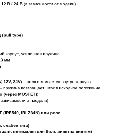
/ 12 В / 24 В
(в зависимости от модели)
(pull type)
й корпус, усиленная пружина
 13 мм
м
, 12V, 24V)
– шток втягивается внутрь корпуса
 – пружина возвращает шток в исходное положение
o (через MOSFET):
 зависимости от модели)
 (IRF540, IRLZ34N) или реле
, слабее тяга)
ариант, оптимален для большинства систем)