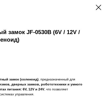
 замок JF-0530B (6V / 12V /
леноид)
тный замок (соленоид)
, предназначенный для
змов, дверных замков, робототехники и умного
тах питания: 6V, 12V и 24V
, что позволяет
 системах управления.