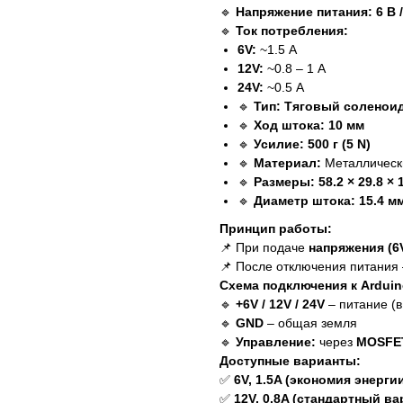
🔹
Напряжение питания:
6 В 
🔹
Ток потребления:
6V:
~1.5 А
12V:
~0.8 – 1 А
24V:
~0.5 А
🔹
Тип:
Тяговый соленоид 
🔹
Ход штока:
10 мм
🔹
Усилие:
500 г (5 N)
🔹
Материал:
Металлически
🔹
Размеры:
58.2 × 29.8 ×
🔹
Диаметр штока:
15.4 м
Принцип работы:
📌 При подаче
напряжения (6V
📌 После отключения питания
Схема подключения к Arduin
🔹
+6V / 12V / 24V
– питание (в
🔹
GND
– общая земля
🔹
Управление:
через
MOSFET
Доступные варианты:
✅
6V, 1.5A (экономия энергии
✅
12V, 0.8A (стандартный в