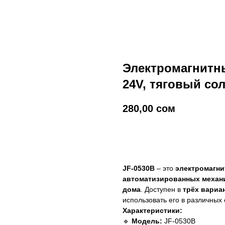
Электромагнитный
24V, тяговый со
280,00
сом
добавить в корзину
JF-0530B
– это
электромагни
автоматизированных механи
дома
. Доступен в
трёх вариан
использовать его в различных
Характеристики:
🔹
Модель:
JF-0530B