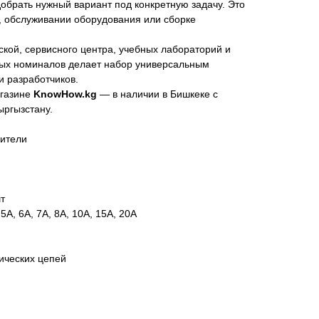
добрать нужный вариант под конкретную задачу. Это
, обслуживании оборудования или сборке
кой, сервисного центра, учебных лабораторий и
ых номиналов делает набор универсальным
и разработчиков.
агазине
KnowHow.kg
— в наличии в Бишкеке с
ыргызстану.
нители
т
5A, 6A, 7A, 8A, 10A, 15A, 20A
ических цепей