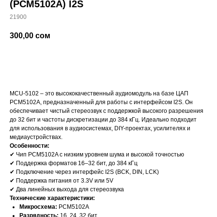
(PCM5102A) I2S
21900
300,00
сом
добавить в корзину
MCU-5102 – это высококачественный аудиомодуль на базе ЦАП
PCM5102A, предназначенный для работы с интерфейсом I2S. Он
обеспечивает чистый стереозвук с поддержкой высокого разрешения
до 32 бит и частоты дискретизации до 384 кГц. Идеально подходит
для использования в аудиосистемах, DIY-проектах, усилителях и
медиаустройствах.
Особенности:
✔ Чип PCM5102A с низким уровнем шума и высокой точностью
✔ Поддержка форматов 16–32 бит, до 384 кГц
✔ Подключение через интерфейс I2S (BCK, DIN, LCK)
✔ Поддержка питания от 3.3V или 5V
✔ Два линейных выхода для стереозвука
Технические характеристики:
Микросхема:
PCM5102A
Разрядность:
16, 24, 32 бит