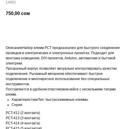
14902
750,00
сом
добавить в корзину
ОписаниеНабор клемм PCT предназначен для быстрого соединения
проводов в электрических и электронных проектах. Подходит для
монтажа освещения, DIY-проектов, Arduino, автоматики и бытовой
электрики.
Прозрачный корпус позволяет визуально контролировать качество
подключения. Рычажный механизм обеспечивает быстрое
подключение и многократное использование без специальных
инструментов.
Поставляется в удобном пластиковом кейсе с несколькими типами
клемм.
ХарактеристикиТип: быстрозажимные клеммы
Серии:
PCT-412 (2 контакта)
PCT-413 (3 контакта)
PCT-414 (4 контакта)
PCT-415 (5 контактов)