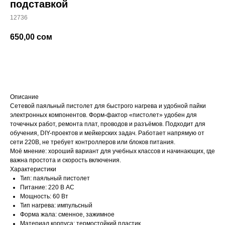
подставкой
12736
650,00
сом
добавить в корзину
Описание
Сетевой паяльный пистолет для быстрого нагрева и удобной пайки
электронных компонентов. Форм-фактор «пистолет» удобен для
точечных работ, ремонта плат, проводов и разъёмов. Подходит для
обучения, DIY-проектов и мейкерских задач. Работает напрямую от
сети 220В, не требует контроллеров или блоков питания.
Моё мнение: хороший вариант для учебных классов и начинающих, где
важна простота и скорость включения.
Характеристики
Тип: паяльный пистолет
Питание: 220 В AC
Мощность: 60 Вт
Тип нагрева: импульсный
Форма жала: сменное, зажимное
Материал корпуса: термостойкий пластик