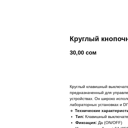
Круглый кнопоч
30,00
сом
добавить в корзину
Круглый клавишный выключате
предназначенный для управле
устройствах. Он широко испол
лабораторных установках и DI
🔹
Технические характерист
Тип:
Клавишный выключател
Фиксация:
Да (ON/OFF)