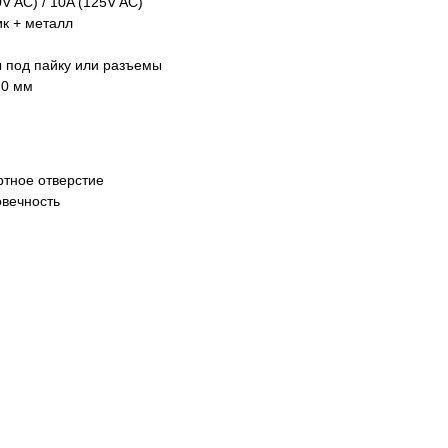
V AC) / 10A (125V AC)
к + металл
под пайку или разъемы
0 мм
ртное отверстие
овечность