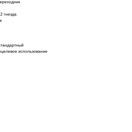
переходник
2 гнезда
к
стандартный
оцелевое использование