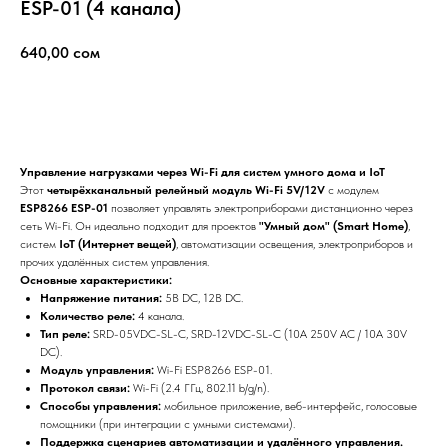
ESP-01 (4 канала)
640,00
сом
добавить в корзину
Управление нагрузками через Wi-Fi для систем умного дома и IoT
Этот
четырёхканальный релейный модуль Wi-Fi 5V/12V
с модулем
ESP8266 ESP-01
позволяет управлять электроприборами дистанционно через
сеть Wi-Fi. Он идеально подходит для проектов
"Умный дом" (Smart Home)
,
систем
IoT (Интернет вещей)
, автоматизации освещения, электроприборов и
прочих удалённых систем управления.
Основные характеристики:
Напряжение питания:
5В DC, 12В DC.
Количество реле:
4 канала.
Тип реле:
SRD-05VDC-SL-C, SRD-12VDC-SL-C (10A 250V AC / 10A 30V
DC).
Модуль управления:
Wi-Fi ESP8266 ESP-01.
Протокол связи:
Wi-Fi (2.4 ГГц, 802.11 b/g/n).
Способы управления:
мобильное приложение, веб-интерфейс, голосовые
помощники (при интеграции с умными системами).
Поддержка сценариев автоматизации и удалённого управления.