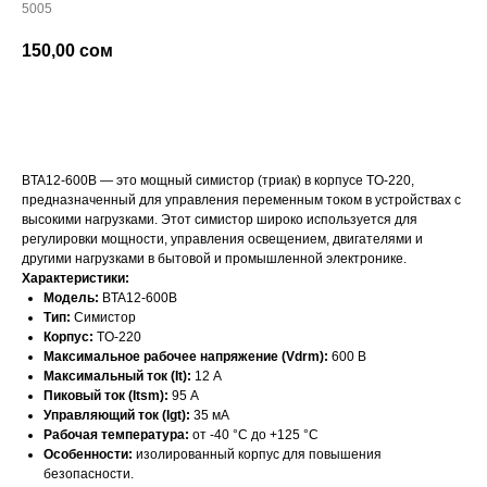
5005
150,00
сом
добавить в корзину
BTA12-600B — это мощный симистор (триак) в корпусе TO-220,
предназначенный для управления переменным током в устройствах с
высокими нагрузками. Этот симистор широко используется для
регулировки мощности, управления освещением, двигателями и
другими нагрузками в бытовой и промышленной электронике.
Характеристики:
Модель:
BTA12-600B
Тип:
Симистор
Корпус:
TO-220
Максимальное рабочее напряжение (Vdrm):
600 В
Максимальный ток (It):
12 А
Пиковый ток (Itsm):
95 А
Управляющий ток (Igt):
35 мА
Рабочая температура:
от -40 °C до +125 °C
Особенности:
изолированный корпус для повышения
безопасности.