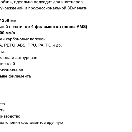
оробки», идеально подходит для инженеров,
х учреждений и профессиональной 3D-печати.
× 256 мм
ной печати:
до 4 филаментов (через AMS)
00 мм/с
чей карбоновых волокон
, PETG, ABS, TPU, PA, PC и др.
рта
клона и автоуровня
дисплей
тизональная
рыве филамента
уса
кты
оизводство
реключения филаментов вручную