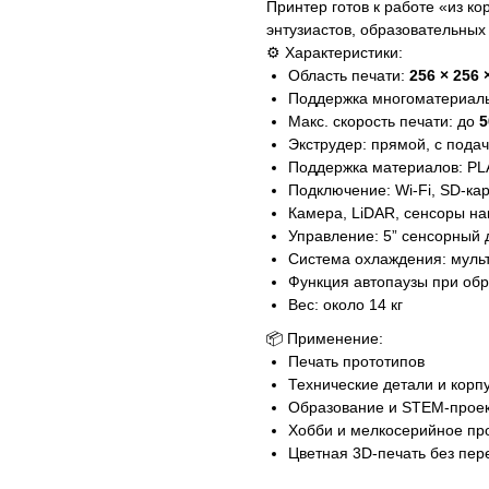
Принтер готов к работе «из к
энтузиастов, образовательны
⚙️ Характеристики:
Область печати:
256 × 256 
Поддержка многоматериаль
Макс. скорость печати: до
5
Экструдер: прямой, с пода
Поддержка материалов: PLA
Подключение: Wi-Fi, SD-ка
Камера, LiDAR, сенсоры на
Управление: 5” сенсорный 
Система охлаждения: муль
Функция автопаузы при об
Вес: около 14 кг
📦 Применение:
Печать прототипов
Технические детали и корп
Образование и STEM-прое
Хобби и мелкосерийное пр
Цветная 3D-печать без пе