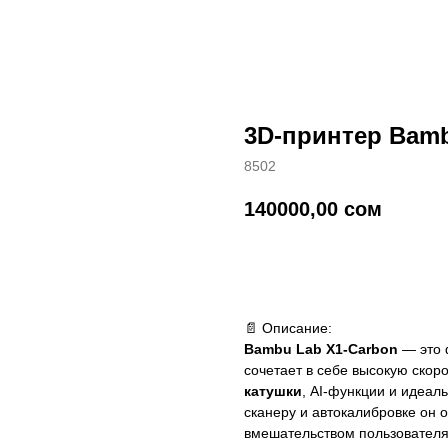
3D-принтер Bamb
8502
140000,00
сом
добавить в корзину
📄 Описание:
Bambu Lab X1-Carbon
— это 
сочетает в себе высокую ско
катушки
, AI-функции и идеал
сканеру и автокалибровке он
вмешательством пользователя