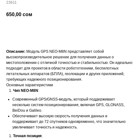
23611
650,00
сом
добавить в корзину
Описание:
Модуль GPS NEO-M8N представляет собой
высокопроизводительное решение для получения данных о
местоположении с отличной точностью и стабильностью. Он идеально
подходит для проектов в области робототехники, беспилотных
летательных аппаратов (БПЛА), геолокации и других приложений,
требующих надежного позиционирования.
Основные характеристики
Чип NEO-M8N
:
Современный GPS/GNSS-модуль, который поддерживает
несколько систем позиционирования, включая GPS, GLONASS,
BeiDou и Galileo.
Обеспечивает высокую скорость получения данных и
поддерживает до 72 спутников одновременно, что значительно
увеличивает точность и надежность.
Точная позиция
: