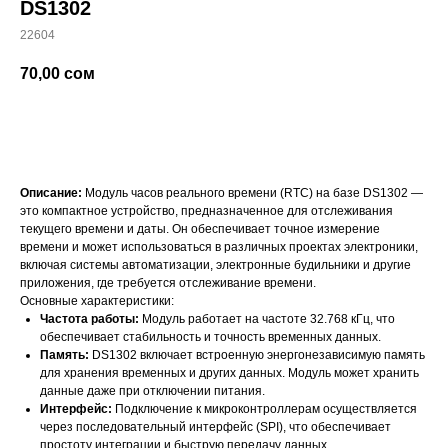
DS1302
22604
70,00
сом
добавить в корзину
Описание:
Модуль часов реального времени (RTC) на базе DS1302 —
это компактное устройство, предназначенное для отслеживания
текущего времени и даты. Он обеспечивает точное измерение
времени и может использоваться в различных проектах электроники,
включая системы автоматизации, электронные будильники и другие
приложения, где требуется отслеживание времени.
Основные характеристики:
Частота работы:
Модуль работает на частоте 32.768 кГц, что
обеспечивает стабильность и точность временных данных.
Память:
DS1302 включает встроенную энергонезависимую память
для хранения временных и других данных. Модуль может хранить
данные даже при отключении питания.
Интерфейс:
Подключение к микроконтроллерам осуществляется
через последовательный интерфейс (SPI), что обеспечивает
простоту интеграции и быструю передачу данных.