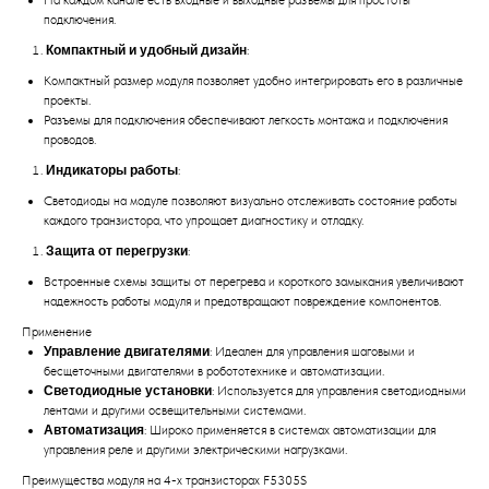
На каждом канале есть входные и выходные разъемы для простоты
подключения.
Компактный и удобный дизайн
:
Компактный размер модуля позволяет удобно интегрировать его в различные
проекты.
Разъемы для подключения обеспечивают легкость монтажа и подключения
проводов.
Индикаторы работы
:
Светодиоды на модуле позволяют визуально отслеживать состояние работы
каждого транзистора, что упрощает диагностику и отладку.
Защита от перегрузки
:
Встроенные схемы защиты от перегрева и короткого замыкания увеличивают
надежность работы модуля и предотвращают повреждение компонентов.
Применение
Управление двигателями
: Идеален для управления шаговыми и
бесщеточными двигателями в робототехнике и автоматизации.
Светодиодные установки
: Используется для управления светодиодными
лентами и другими освещительными системами.
Автоматизация
: Широко применяется в системах автоматизации для
управления реле и другими электрическими нагрузками.
Преимущества модуля на 4-х транзисторах F5305S