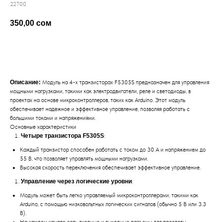
22700
350,00
сом
добавить в корзину
Описание:
Модуль на 4-х транзисторах F5305S предназначен для управления
мощными нагрузками, такими как электродвигатели, реле и светодиоды, в
проектах на основе микроконтроллеров, таких как Arduino. Этот модуль
обеспечивает надежное и эффективное управление, позволяя работать с
большими токами и напряжениями.
Основные характеристики
Четыре транзистора F5305S
:
Каждый транзистор способен работать с током до 30 А и напряжением до
55 В, что позволяет управлять мощными нагрузками.
Высокая скорость переключения обеспечивает эффективное управление.
Управление через логические уровни
:
Модуль может быть легко управляемый микроконтроллерами, такими как
Arduino, с помощью низковольтных логических сигналов (обычно 5 В или 3.3
В).