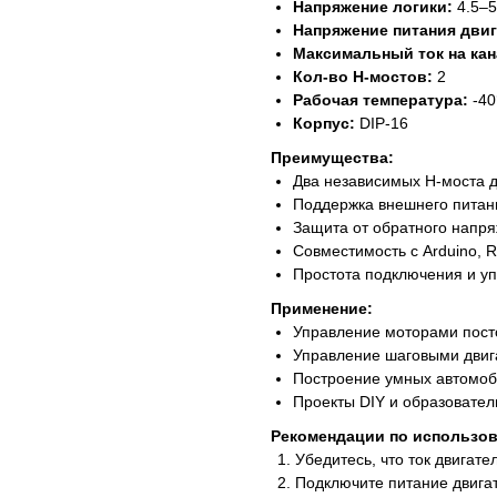
Напряжение логики:
4.5–5
Напряжение питания двига
Максимальный ток на кан
Кол-во H-мостов:
2
Рабочая температура:
-40
Корпус:
DIP-16
Преимущества:
Два независимых H-моста 
Поддержка внешнего питани
Защита от обратного напр
Совместимость с Arduino, 
Простота подключения и у
Применение:
Управление моторами посто
Управление шаговыми двига
Построение умных автомоб
Проекты DIY и образовате
Рекомендации по использо
Убедитесь, что ток двигат
Подключите питание двигат