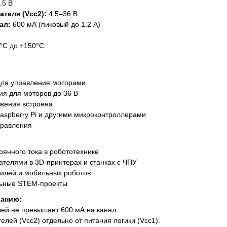
.5 В
теля (Vcc2):
4.5–36 В
ал:
600 мА (пиковый до 1.2 А)
°C до +150°C
для управления моторами
я для моторов до 36 В
яжения встроена
Raspberry Pi и другими микроконтроллерами
правления
янного тока в робототехнике
телями в 3D-принтерах и станках с ЧПУ
илей и мобильных роботов
льные STEM-проекты
ванию:
елей не превышает 600 мА на канал.
елей (Vcc2) отдельно от питания логики (Vcc1).