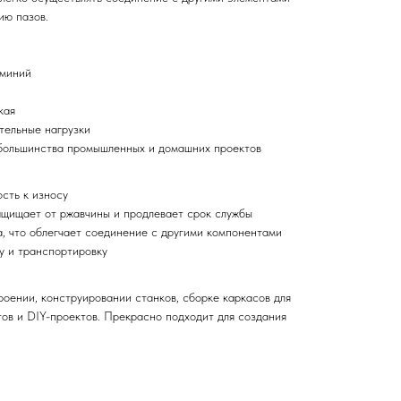
ию пазов.
юминий
кая
тельные нагрузки
 большинства промышленных и домашних проектов
сть к износу
щищает от ржавчины и продлевает срок службы
, что облегчает соединение с другими компонентами
у и транспортировку
оении, конструировании станков, сборке каркасов для
тов и DIY-проектов. Прекрасно подходит для создания