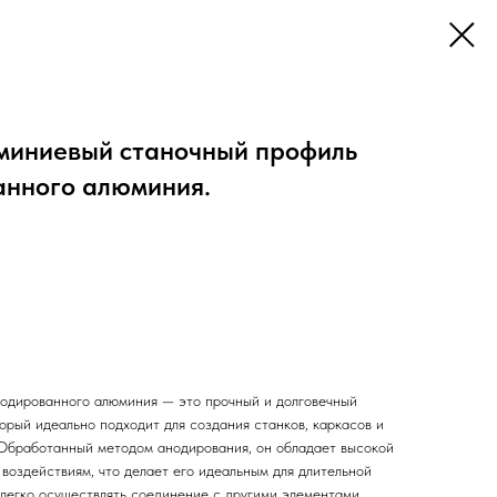
миниевый станочный профиль
анного алюминия.
одированного алюминия — это прочный и долговечный
орый идеально подходит для создания станков, каркасов и
 Обработанный методом анодирования, он обладает высокой
воздействиям, что делает его идеальным для длительной
 легко осуществлять соединение с другими элементами