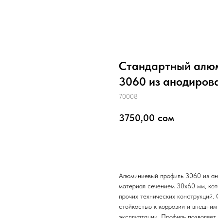
Стандартный алю
3060 из анодиров
70008
3750,00
сом
добавить в корзину
Алюминиевый профиль 3060 из ан
материал сечением 30x60 мм, кот
прочих технических конструкций.
стойкостью к коррозии и внешним 
эксплуатации. Профиль позволяет