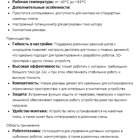
Рабочая температура:
от -40°C до +85°C
Дополнительные особенности:
Простота в использовании, доступность для монтажа на стандартных
макетных платах
Настроечный потенциометр для регулировки тока мотора
Компактные размеры
Преимущества:
Гибкость в настройке:
Поддержка различных режимов шагов и
микрошагов позволяет настроить двигатель для точных и плавных движений,
что идеально подходит для проектирования и разработки роботов, 3D-
принтеров и других точных устройств.
Высокая эффективность:
Может работать с моторами, требующими
большого тока (до 2А), и при этом обеспечивать стабильную работу и
высокую точность.
Компактность:
Малые размеры делают его идеальным для использования в
ограниченных пространствах и для интеграции в компактные устройства.
Защита:
Встроенные функции защиты от перегрева, перегрузок и коротких
замыканий обеспечивают надежную работу устройства даже при высоких
нагрузках.
Удобство монтажа:
Устройство легко устанавливается на макетные
платы, а также может быть интегрировано в различные схемы.
Область применения:
Робототехника:
Используется для управления шаговыми моторами в
мобильных роботах, манипуляторах, а также в различных механизмах,