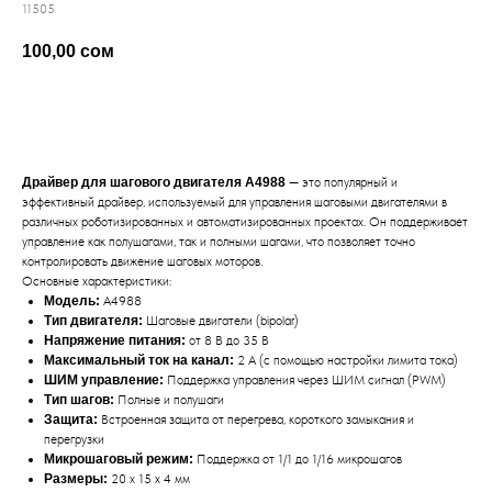
11505
100,00
сом
добавить в корзину
Драйвер для шагового двигателя A4988
— это популярный и
эффективный драйвер, используемый для управления шаговыми двигателями в
различных роботизированных и автоматизированных проектах. Он поддерживает
управление как полушагами, так и полными шагами, что позволяет точно
контролировать движение шаговых моторов.
Основные характеристики:
Модель:
A4988
Тип двигателя:
Шаговые двигатели (bipolar)
Напряжение питания:
от 8 В до 35 В
Максимальный ток на канал:
2 А (с помощью настройки лимита тока)
ШИМ управление:
Поддержка управления через ШИМ сигнал (PWM)
Тип шагов:
Полные и полушаги
Защита:
Встроенная защита от перегрева, короткого замыкания и
перегрузки
Микрошаговый режим:
Поддержка от 1/1 до 1/16 микрошагов
Размеры:
20 х 15 х 4 мм