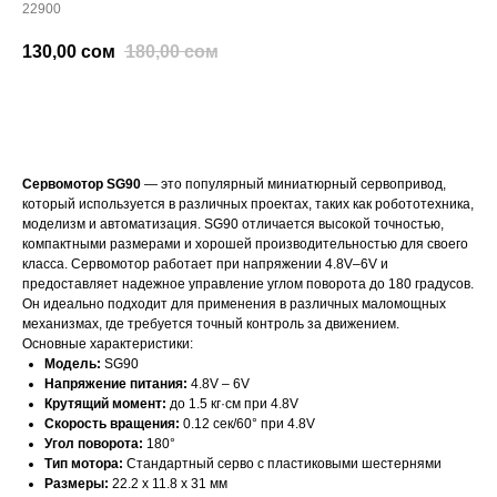
22900
130,00
сом
180,00
сом
добавить в корзину
Сервомотор SG90
— это популярный миниатюрный сервопривод,
который используется в различных проектах, таких как робототехника,
моделизм и автоматизация. SG90 отличается высокой точностью,
компактными размерами и хорошей производительностью для своего
класса. Сервомотор работает при напряжении 4.8V–6V и
предоставляет надежное управление углом поворота до 180 градусов.
Он идеально подходит для применения в различных маломощных
механизмах, где требуется точный контроль за движением.
Основные характеристики:
Модель:
SG90
Напряжение питания:
4.8V – 6V
Крутящий момент:
до 1.5 кг·см при 4.8V
Скорость вращения:
0.12 сек/60° при 4.8V
Угол поворота:
180°
Тип мотора:
Стандартный серво с пластиковыми шестернями
Размеры:
22.2 x 11.8 x 31 мм