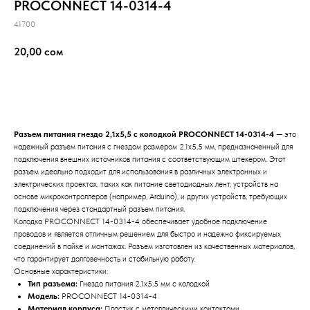
PROCONNECT 14-0314-4
41700
20,00
сом
добавить в корзину
Разъем питания гнездо 2,1x5,5 с колодкой PROCONNECT 14-0314-4
— это
надежный разъем питания с гнездом размером 2,1x5,5 мм, предназначенный для
подключения внешних источников питания с соответствующим штекером. Этот
разъем идеально подходит для использования в различных электронных и
электрических проектах, таких как питание светодиодных лент, устройств на
основе микроконтроллеров (например, Arduino), и других устройств, требующих
подключения через стандартный разъем питания.
Колодка PROCONNECT 14-0314-4 обеспечивает удобное подключение
проводов и является отличным решением для быстро и надежно фиксируемых
соединений в пайке и монтажах. Разъем изготовлен из качественных материалов,
что гарантирует долговечность и стабильную работу.
Основные характеристики:
Тип разъема:
Гнездо питания 2,1x5,5 мм с колодкой
Модель:
PROCONNECT 14-0314-4
Материал корпуса:
Пластик с металлическими контактами