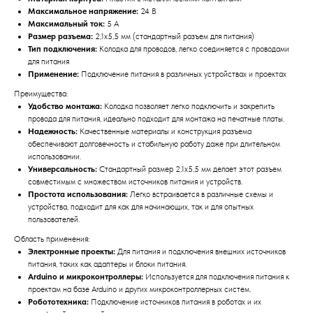
Максимальное напряжение:
24 В
Максимальный ток:
5 А
Размер разъема:
2,1x5,5 мм (стандартный разъем для питания)
Тип подключения:
Колодка для проводов, легко соединяется с проводами
для питания
Применение:
Подключение питания в различных устройствах и проектах
Преимущества:
Удобство монтажа:
Колодка позволяет легко подключить и закрепить
провода для питания, идеально подходит для монтажа на печатные платы.
Надежность:
Качественные материалы и конструкция разъема
обеспечивают долговечность и стабильную работу даже при длительном
использовании.
Универсальность:
Стандартный размер 2,1x5,5 мм делает этот разъем
совместимым с множеством источников питания и устройств.
Простота использования:
Легко встраивается в различные схемы и
устройства, подходит для как для начинающих, так и для опытных
пользователей.
Область применения:
Электронные проекты:
Для питания и подключения внешних источников
питания, таких как адаптеры и блоки питания.
Arduino и микроконтроллеры:
Используется для подключения питания к
проектам на базе Arduino и других микроконтроллерных систем.
Робототехника:
Подключение источников питания в роботах и их